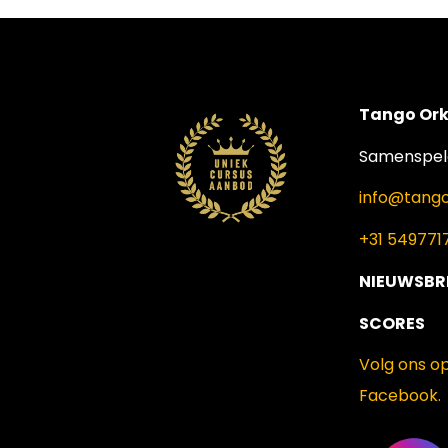
Tango Ork
Samenspele
info@tango
+31 549771
NIEUWSBR
SCORES
Volg ons o
Facebook.