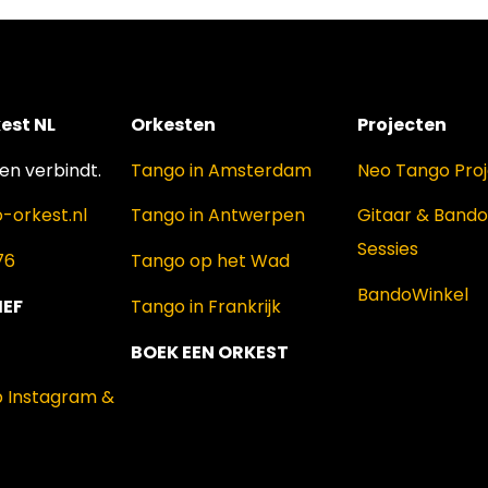
est NL
Orkesten
Projecten
n verbindt.
Tango in Amsterdam
Neo Tango Pro
-orkest.nl
Tango in Antwerpen
Gitaar & Band
Sessies
76
Tango op het Wad
BandoWinkel
IEF
Tango in Frankrijk
BOEK EEN ORKEST
p Instagram &