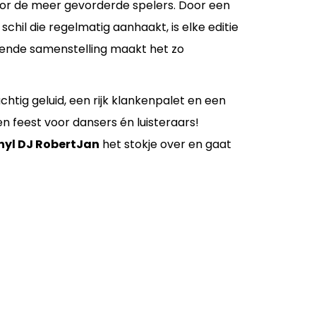
r de meer gevorderde spelers. Door een
schil die regelmatig aanhaakt, is elke editie
sende samenstelling maakt het zo
tig geluid, een rijk klankenpalet en een
 feest voor dansers én luisteraars!
nyl DJ RobertJan
het stokje over en gaat