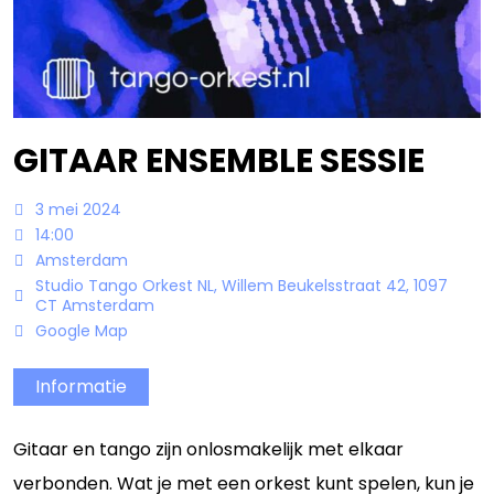
Bandowinkel
Orkest Project Muziekpakhuis
GITAAR ENSEMBLE SESSIE
3 mei 2024
14:00
Amsterdam
Studio Tango Orkest NL, Willem Beukelsstraat 42, 1097
CT Amsterdam
Google Map
Informatie
Gitaar en tango zijn onlosmakelijk met elkaar
verbonden. Wat je met een orkest kunt spelen, kun je