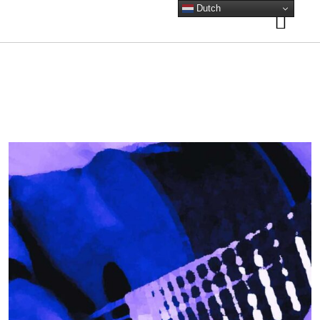
Dutch
HOME
ORKESTEN
Amsterdam
AGENDA
Antwerpen
NIEUWS
Frankrijk
ACADEMIE
Reviews Frankrijk
Tango op het Wad
Lessen
IN BEELD
Tango Technieken
Tango Lab
Video
VISIE
ORKEST BOEKEN
Foto Gallery
Tango Lab
Mijn visie
CONTACT
Gallery – Instagram
Tango Gitaar
Kay Sleking
SCORES
Bandoneon
0 ARTIKELEN
Muzikale coaching