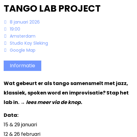
TANGO LAB PROJECT
Bandowinkel
Orkest Project Muziekpakhuis
8 januari 2026
19:00
Amsterdam
Studio Kay Sleking
Google Map
Informatie
Wat gebeurt er als tango samensmelt met jazz,
klassiek, spoken word en improvisatie? Stap het
lab in. →
lees meer via de knop.
Data:
15 & 29 januari
12 & 26 februari