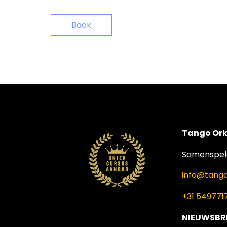
Back
Tango Ork
Samenspele
info@tango
+31 549771
NIEUWSBR