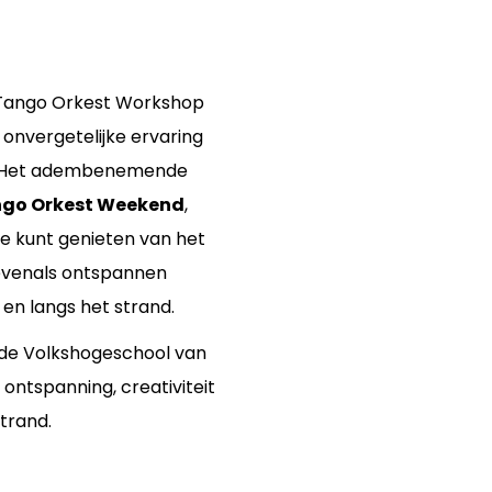
 Tango Orkest Workshop
 onvergetelijke ervaring
s. Het adembenemende
go Orkest Weekend
,
je kunt genieten van het
 evenals ontspannen
en langs het strand.
in de Volkshogeschool van
ontspanning, creativiteit
strand.