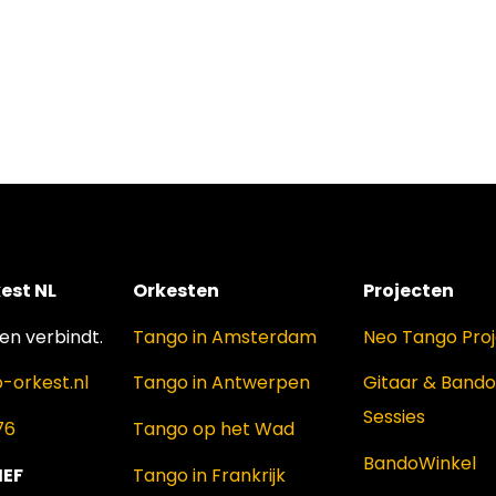
est NL
Orkesten
Projecten
n verbindt.
Tango in Amsterdam
Neo Tango Pro
-orkest.nl
Tango in Antwerpen
Gitaar & Band
Sessies
76
Tango op het Wad
BandoWinkel
IEF
Tango in Frankrijk