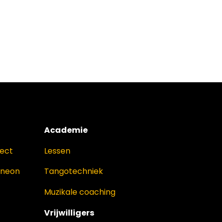
Academie
ject
Lessen
oneon
Tangotechniek
Muzikale coaching
Vrijwilligers