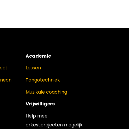
Academie
ject
Lessen
oneon
Tangotechniek
Muzikale coaching
Vrijwilligers
Help mee
orkestprojecten mogelijk