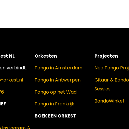
est NL
Orkesten
Projecten
n verbindt.
Tango in Amsterdam
Neo Tango Pro
-orkest.nl
Tango in Antwerpen
Gitaar & Band
Sessies
76
Tango op het Wad
BandoWinkel
IEF
Tango in Frankrijk
BOEK EEN ORKEST
p Instagram &