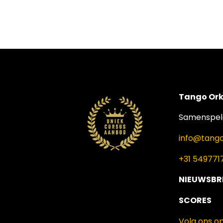
Tango Ork
Samenspele
info@tango
+31 549771
NIEUWSBR
SCORES
Volg ons o