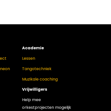
Academie
ject
Lessen
oneon
Tangotechniek
Muzikale coaching
Vrijwilligers
Help mee
orkestprojecten mogelijk