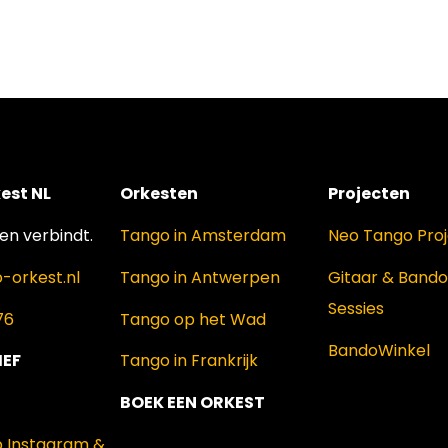
est NL
Orkesten
Projecten
n verbindt.
Tango in Amsterdam
Neo Tango Pro
-orkest.nl
Tango in Antwerpen
Gitaar & Band
Sessies
76
Tango op het Wad
BandoWinkel
IEF
Tango in Frankrijk
BOEK EEN ORKEST
p Instagram &