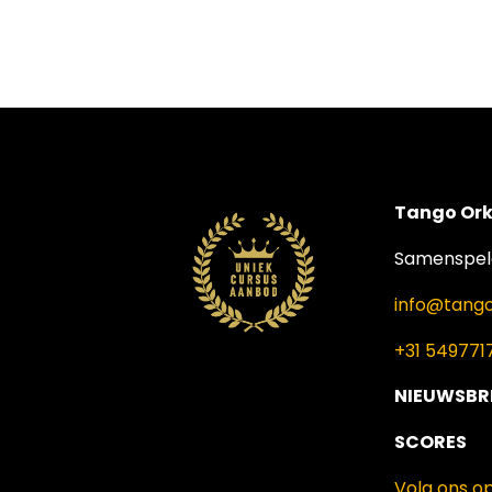
Tango Ork
Samenspele
info@tango
+31 549771
NIEUWSBR
SCORES
Volg ons o