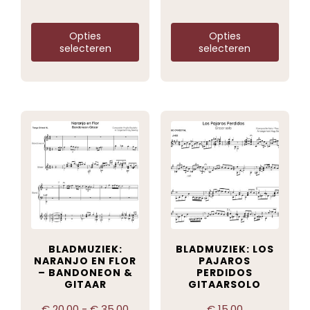
Opties
Opties
selecteren
selecteren
BLADMUZIEK:
BLADMUZIEK: LOS
NARANJO EN FLOR
PAJAROS
– BANDONEON &
PERDIDOS
GITAAR
GITAARSOLO
€
20,00
-
€
35,00
€
15,00