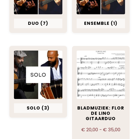
Bandowinkel
Orkest Project Muziekpakhuis
DUO
(7)
ENSEMBLE
(1)
SOLO
(3)
BLADMUZIEK: FLOR
DE LINO
GITAARDUO
€
20,00
-
€
35,00