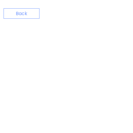
Bandowinkel
Back
Orkest Project Muziekpakhuis