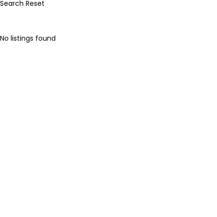
Search
Reset
Bandowinkel
Orkest Project Muziekpakhuis
No listings found